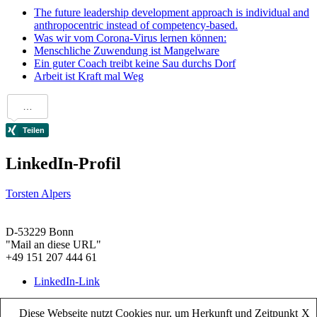
The future leadership development approach is individual and
anthropocentric instead of competency-based.
Was wir vom Corona-Virus lernen können:
Menschliche Zuwendung ist Mangelware
Ein guter Coach treibt keine Sau durchs Dorf
Arbeit ist Kraft mal Weg
LinkedIn-Profil
Torsten Alpers
D-53229 Bonn
"Mail an diese URL"
+49 151 207 444 61
LinkedIn-Link
© Torsten Alpers 2018
Diese Webseite nutzt Cookies nur, um Herkunft und Zeitpunkt
X