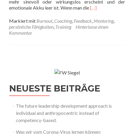
mehr sinnvoll oder wirkungslos erscheint und der
Read
emotionale Akku leer ist. Wenn man die
[…]
more
about
Markiert mit
Burnout
,
Coaching
,
Feedback
,
Mentoring
,
Burnout,
persönliche Fähigkeiten
,
Training
Hinterlasse einen
Boreout
Kommentar
und
andere
Syndrome
NEUESTE BEITRÄGE
The future leadership development approach is
individual and anthropocentric instead of
competency-based.
Was wir vom Corona-Virus lernen können: