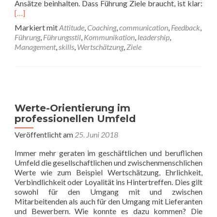
Rea
Ansätze beinhalten. Dass Führung Ziele braucht, ist klar:
mor
[…]
abo
Markiert mit
Attitude
,
Coaching
,
communication
,
Feedback
,
Füh
Führung
,
Führungsstil
,
Kommunikation
,
leadership
,
brau
Management
,
skills
,
Wertschätzung
,
Ziele
kein
Sys
Werte-Orientierung im
professionellen Umfeld
Veröffentlicht am
25. Juni 2018
Immer mehr geraten im geschäftlichen und beruflichen
Umfeld die gesellschaftlichen und zwischenmenschlichen
Werte wie zum Beispiel Wertschätzung, Ehrlichkeit,
Verbindlichkeit oder Loyalität ins Hintertreffen. Dies gilt
sowohl für den Umgang mit und zwischen
Mitarbeitenden als auch für den Umgang mit Lieferanten
und Bewerbern. Wie konnte es dazu kommen? Die