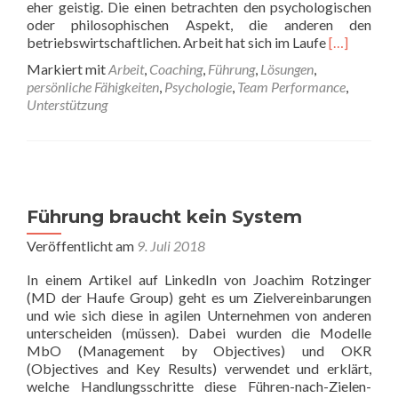
eher geistig. Die einen betrachten den psychologischen
oder philosophischen Aspekt, die anderen den
Read
betriebswirtschaftlichen. Arbeit hat sich im Laufe
[…]
more
Markiert mit
Arbeit
,
Coaching
,
Führung
,
Lösungen
,
about
persönliche Fähigkeiten
,
Psychologie
,
Team Performance
,
Arbeit
Unterstützung
ist
Kraft
mal
Weg
Führung braucht kein System
Veröffentlicht am
9. Juli 2018
In einem Artikel auf LinkedIn von Joachim Rotzinger
(MD der Haufe Group) geht es um Zielvereinbarungen
und wie sich diese in agilen Unternehmen von anderen
unterscheiden (müssen). Dabei wurden die Modelle
MbO (Management by Objectives) und OKR
(Objectives and Key Results) verwendet und erklärt,
welche Handlungsschritte diese Führen-nach-Zielen-