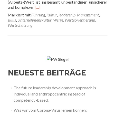
(Arbeits-)Welt ist insgesamt unbeständiger, unsicherer
Read
und komplexer
[…]
more
Markiert mit
Führung
,
Kultur
,
leadership
,
Management
,
about
skills
,
Unternehmenskultur
,
Werte
,
Werteorientierung
,
Werte-
Wertschätzung
Orientierung
im
professionellen
Umfeld
NEUESTE BEITRÄGE
The future leadership development approach is
individual and anthropocentric instead of
competency-based.
Was wir vom Corona-Virus lernen können: