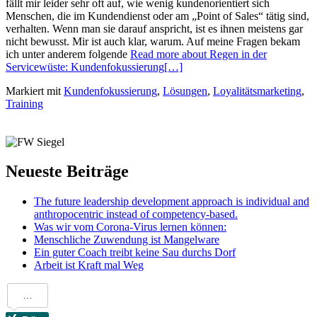
fällt mir leider sehr oft auf, wie wenig kundenorientiert sich
Menschen, die im Kundendienst oder am „Point of Sales“ tätig sind,
verhalten. Wenn man sie darauf anspricht, ist es ihnen meistens gar
nicht bewusst. Mir ist auch klar, warum. Auf meine Fragen bekam
ich unter anderem folgende
Read more about Regen in der
Servicewüste: Kundenfokussierung
[…]
Markiert mit
Kundenfokussierung
,
Lösungen
,
Loyalitätsmarketing
,
Training
Neueste Beiträge
The future leadership development approach is individual and
anthropocentric instead of competency-based.
Was wir vom Corona-Virus lernen können:
Menschliche Zuwendung ist Mangelware
Ein guter Coach treibt keine Sau durchs Dorf
Arbeit ist Kraft mal Weg