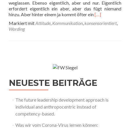
weglassen. Ebenso eigentlich, aber und nur. Eigentlich
erfordert eigentlich ein aber, aber das fügt niemand
Read
hinzu. Aber hinter einem ja kommt öfter ein
[…]
more
Markiert mit
Attitude
,
Kommunikation
,
konsensorientiert
,
about
Wording
Wenn
man
mit
würde
etwas
erreichen
könnte
NEUESTE BEITRÄGE
The future leadership development approach is
individual and anthropocentric instead of
competency-based.
Was wir vom Corona-Virus lernen können: